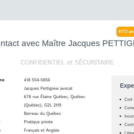
4172 pe
ontact avec Maître Jacques
PETTI
CONFIDENTIEL et SÉCURITAIRE
one
418 554-5856
Expe
Jacques Pettigrew avocat
678 rue Élaine Québec, Québec
Civil
(Québec),
G2L 2H9
Comm
Barreau du Québec
Inco
e
Pratique privée
Cont
s
Français et Anglais
Liti