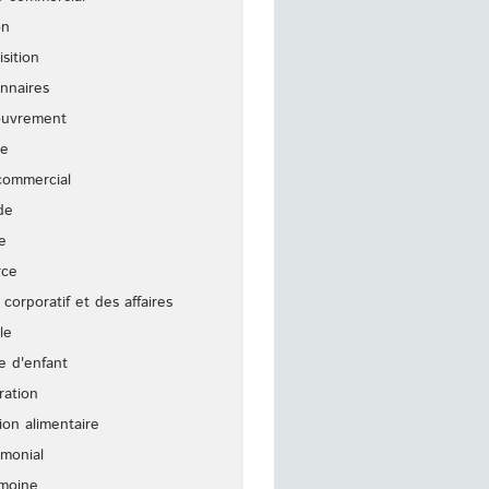
on
sition
onnaires
uvrement
te
 commercial
de
e
rce
 corporatif et des affaires
le
e d'enfant
ration
ion alimentaire
imonial
imoine