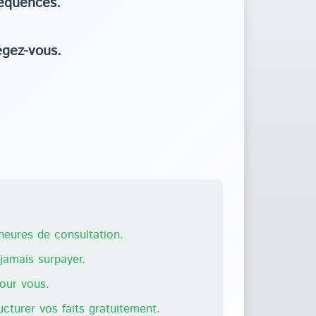
équences.
égez-vous.
eures de consultation.
amais surpayer.
pour vous.
ructurer vos faits gratuitement.