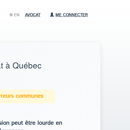
🌐 EN
AVOCAT
ME CONNECTER
at à Québec
erreurs communes
ion peut être lourde en