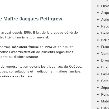
Fusi
Acqui
e Maître Jacques Pettigrew
Acti
Reco
vocat depuis 1985. Il fait de la pratique générale
Failli
oit civil, familial et commercial.
Bail
Frau
é comme
médiateur familial
en 1994 et en civil et
conseil d'administration de plusieurs organismes
Vent
dent ou d'administrateur.
Divo
s de représentation devant les tribeunaux du Québec.
Droit
ues, consultations et médiation en matière familiale,
Famil
onibles à sa clientèle.
Gard
Sépa
Pens
Matr
Patr