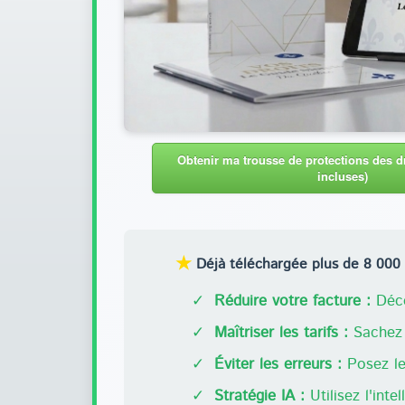
Obtenir ma trousse de protections des dr
incluses)
★
Déjà téléchargée plus de 8 000 f
✓
Réduire votre facture :
Déco
✓
Maîtriser les tarifs :
Sachez 
✓
Éviter les erreurs :
Posez les
✓
Stratégie IA :
Utilisez l'inte