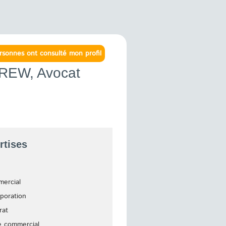
rsonnes ont consulté mon profil
GREW
, Avocat
rtises
ercial
rporation
rat
ge commercial