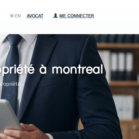
🌐 EN
AVOCAT
ME CONNECTER
opriété à montreal
ropriété.