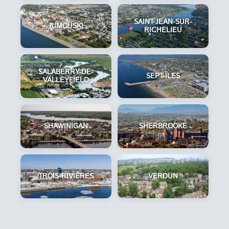
SAINT-JEAN-SUR-
RIMOUSKI
RICHELIEU
SALABERRY-DE-
SEPT-ÎLES
VALLEYFIELD
SHAWINIGAN
SHERBROOKE
TROIS-RIVIÈRES
VERDUN