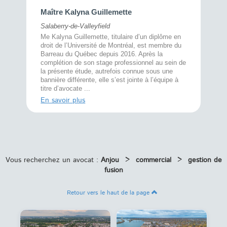
Maître 
Maître Kalyna Guillemette
Montréal
Salaberry-de-Valleyfield
À l’écout
menté
Me Kalyna Guillemette, titulaire d’un diplôme en
25 ans, 
rtise
droit de l’Université de Montréal, est membre du
avec la 
rce au
Barreau du Québec depuis 2016. Après la
divorce 
cat CRIA,
complétion de son stage professionnel au sein de
prend le 
t,
la présente étude, autrefois connue sous une
pour vou
s
bannière différente, elle s’est jointe à l’équipe à
juridiq ...
titre d’avocate ...
En savoi
En savoir plus
Vous recherchez un avocat :
Anjou
>
commercial
>
gestion de
fusion
Retour vers le haut de la page