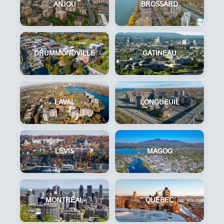
ANJOU
BROSSARD
DRUMMONDVILLE
GATINEAU
LAVAL
LONGUEUIL
LÉVIS
MAGOG
MONTRÉAL
QUÉBEC