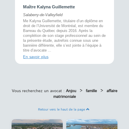
Maître 
Maître Kalyna Guillemette
Montréal
Salaberry-de-Valleyfield
À l’écout
menté
Me Kalyna Guillemette, titulaire d’un diplôme en
25 ans, 
rtise
droit de l’Université de Montréal, est membre du
avec la 
rce au
Barreau du Québec depuis 2016. Après la
divorce 
cat CRIA,
complétion de son stage professionnel au sein de
prend le 
t,
la présente étude, autrefois connue sous une
pour vou
s
bannière différente, elle s’est jointe à l’équipe à
juridiq ...
titre d’avocate ...
En savoi
En savoir plus
Vous recherchez un avocat :
Anjou
>
famille
>
affaire
matrimoniale
Retour vers le haut de la page