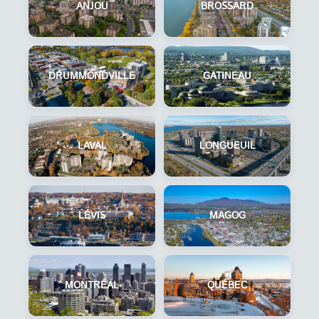
ANJOU
BROSSARD
DRUMMONDVILLE
GATINEAU
LAVAL
LONGUEUIL
LÉVIS
MAGOG
MONTRÉAL
QUÉBEC