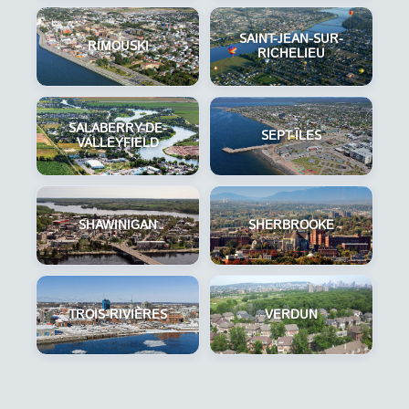
SAINT-JEAN-SUR-
RIMOUSKI
RICHELIEU
SALABERRY-DE-
SEPT-ÎLES
VALLEYFIELD
SHAWINIGAN
SHERBROOKE
TROIS-RIVIÈRES
VERDUN