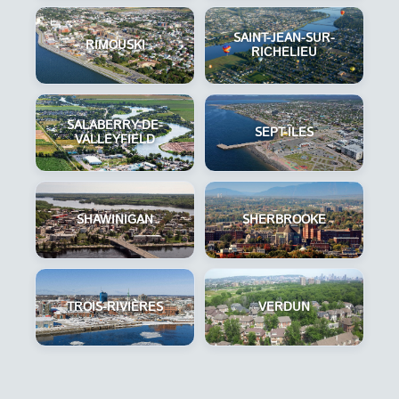
SAINT-JEAN-SUR-
RIMOUSKI
RICHELIEU
SALABERRY-DE-
SEPT-ÎLES
VALLEYFIELD
SHAWINIGAN
SHERBROOKE
TROIS-RIVIÈRES
VERDUN