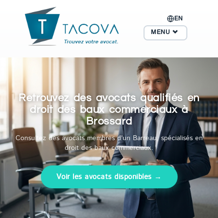
EN
MENU
Retrouvez des avocats qualifiés en
droit des baux commerciaux à
Brossard
Consultez des avocats membres d'un Barreau, spécialisés en
droit des baux commerciaux.
Voir les avocats disponibles →