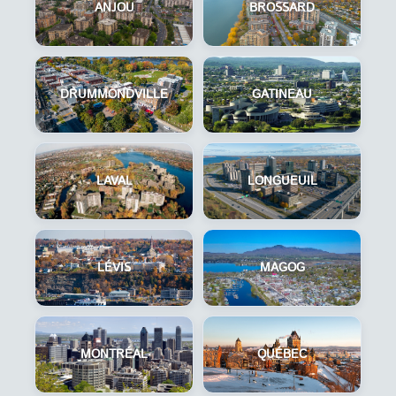
ANJOU
BROSSARD
DRUMMONDVILLE
GATINEAU
LAVAL
LONGUEUIL
LÉVIS
MAGOG
MONTRÉAL
QUÉBEC