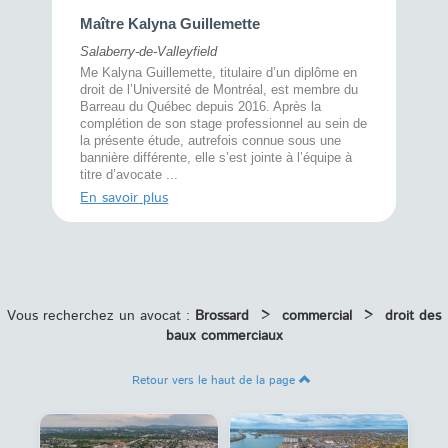
Maître 
Maître Kalyna Guillemette
Montréal
Salaberry-de-Valleyfield
À l’écout
menté
Me Kalyna Guillemette, titulaire d’un diplôme en
25 ans, 
rtise
droit de l’Université de Montréal, est membre du
avec la 
rce au
Barreau du Québec depuis 2016. Après la
divorce 
cat CRIA,
complétion de son stage professionnel au sein de
prend le 
t,
la présente étude, autrefois connue sous une
pour vou
s
bannière différente, elle s’est jointe à l’équipe à
juridiq ...
titre d’avocate ...
En savoi
En savoir plus
Vous recherchez un avocat :
Brossard
>
commercial
>
droit des
baux commerciaux
Retour vers le haut de la page