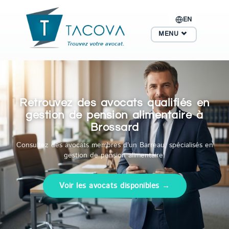
EN
MENU
Retrouvez des avocats qualifiés en
gestion de pension alimentaire à
Brossard
Consultez des avocats membres d'un Barreau, spécialisés en
gestion de pension alimentaire.
Voir les avocats disponibles →