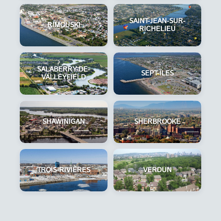
SAINT-JEAN-SUR-
RIMOUSKI
RICHELIEU
SALABERRY-DE-
SEPT-ÎLES
VALLEYFIELD
SHAWINIGAN
SHERBROOKE
TROIS-RIVIÈRES
VERDUN