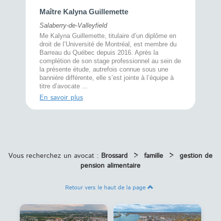
Maître 
Maître Kalyna Guillemette
Montréal
Salaberry-de-Valleyfield
À l’écout
menté
Me Kalyna Guillemette, titulaire d’un diplôme en
25 ans, 
rtise
droit de l’Université de Montréal, est membre du
avec la 
rce au
Barreau du Québec depuis 2016. Après la
divorce 
cat CRIA,
complétion de son stage professionnel au sein de
prend le 
t,
la présente étude, autrefois connue sous une
pour vou
s
bannière différente, elle s’est jointe à l’équipe à
juridiq ...
titre d’avocate ...
En savoi
En savoir plus
Vous recherchez un avocat :
Brossard
>
famille
>
gestion de
pension alimentaire
Retour vers le haut de la page