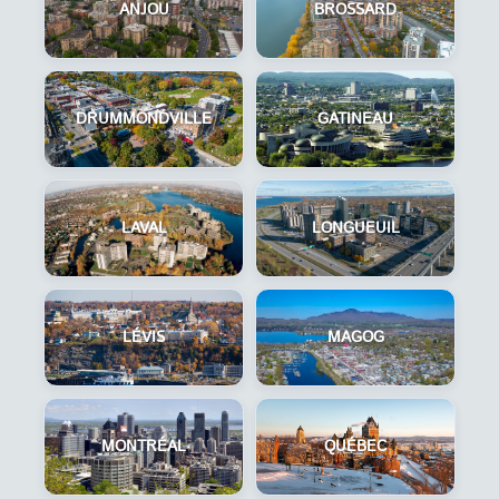
ANJOU
BROSSARD
DRUMMONDVILLE
GATINEAU
LAVAL
LONGUEUIL
LÉVIS
MAGOG
MONTRÉAL
QUÉBEC