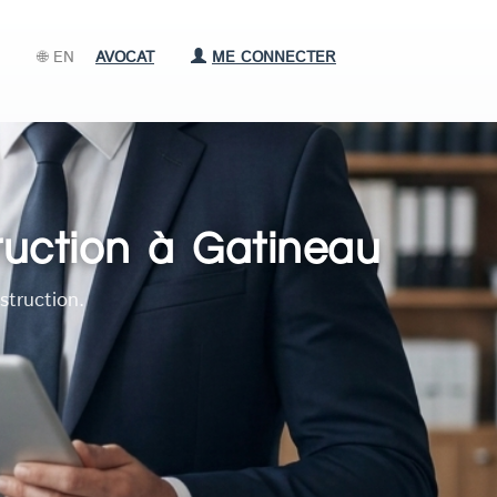
🌐 EN
AVOCAT
ME CONNECTER
ruction à Gatineau
struction.