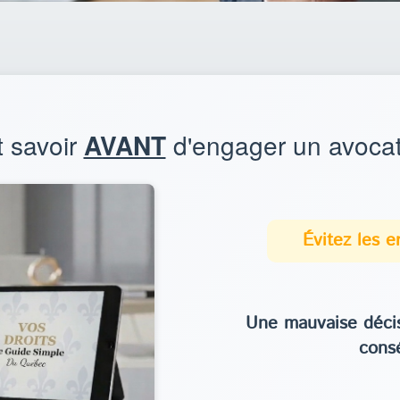
t savoir
AVANT
d'engager un avocat
Évitez les 
Une mauvaise décis
cons