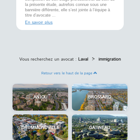
prend le 
t,
la présente étude, autrefois connue sous une
pour vou
s
bannière différente, elle s’est jointe à l’équipe à
juridiq ...
titre d’avocate ...
En savoi
En savoir plus
Vous recherchez un avocat :
Laval
>
immigration
Retour vers le haut de la page
ANJOU
BROSSARD
DRUMMONDVILLE
GATINEAU