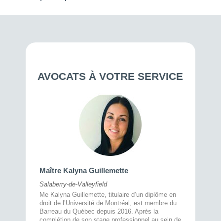
AVOCATS À VOTRE SERVICE
Maître 
Maître Kalyna Guillemette
Montréal
Salaberry-de-Valleyfield
À l’écout
menté
Me Kalyna Guillemette, titulaire d’un diplôme en
25 ans, 
rtise
droit de l’Université de Montréal, est membre du
avec la 
rce au
Barreau du Québec depuis 2016. Après la
divorce 
cat CRIA,
complétion de son stage professionnel au sein de