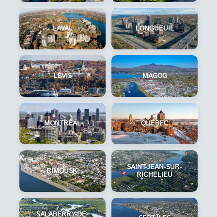
LAVAL
LONGUEUIL
LÉVIS
MAGOG
MONTRÉAL
QUÉBEC
SAINT-JEAN-SUR-
RIMOUSKI
RICHELIEU
SALABERRY-DE-