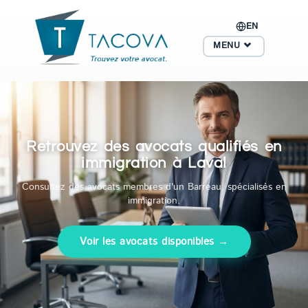
EN
MENU
Retrouvez des avocats qualifiés en
immigration à Laval
Consultez des avocats membres d'un Barreau, spécialisés en
immigration.
Voir les avocats disponibles →