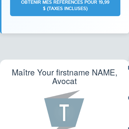
Maître Your firstname
NAME
,
F
Avocat
CR
F