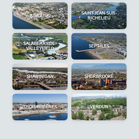
SAINT-JEAN-SUR-
RIMOUSKI
RICHELIEU
SALABERRY-DE-
SEPT-ÎLES
VALLEYFIELD
SHAWINIGAN
SHERBROOKE
TROIS-RIVIÈRES
VERDUN