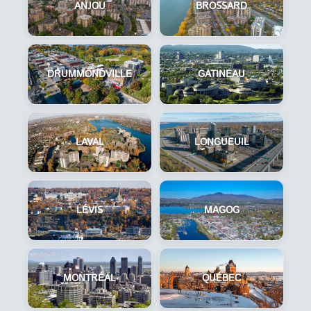
ANJOU
BROSSARD
DRUMMONDVILLE
GATINEAU
LAVAL
LONGUEUIL
LÉVIS
MAGOG
MONTRÉAL
QUÉBEC