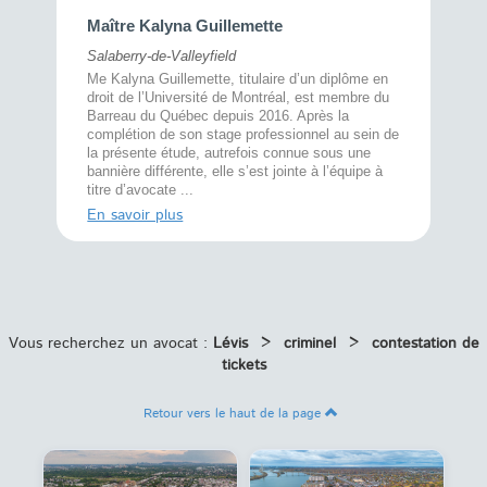
Maître 
Maître Kalyna Guillemette
Montréal
Salaberry-de-Valleyfield
À l’écout
menté
Me Kalyna Guillemette, titulaire d’un diplôme en
25 ans, 
rtise
droit de l’Université de Montréal, est membre du
avec la 
rce au
Barreau du Québec depuis 2016. Après la
divorce 
cat CRIA,
complétion de son stage professionnel au sein de
prend le 
t,
la présente étude, autrefois connue sous une
pour vou
s
bannière différente, elle s’est jointe à l’équipe à
juridiq ...
titre d’avocate ...
En savoi
En savoir plus
Vous recherchez un avocat :
Lévis
>
criminel
>
contestation de
tickets
Retour vers le haut de la page