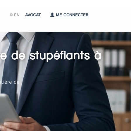
🌐 EN
AVOCAT
ME CONNECTER
e de stupéfiants à
tière de