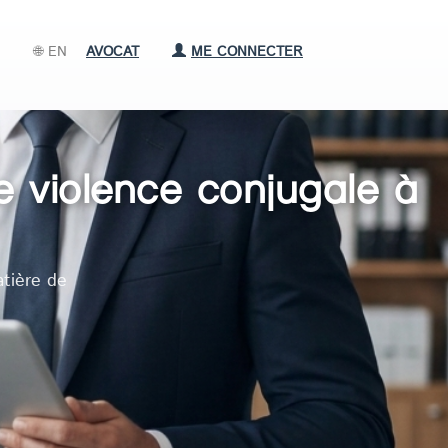
🌐 EN
AVOCAT
ME CONNECTER
e violence conjugale à
tière de