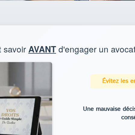
t savoir
AVANT
d'engager un avocat
Évitez les 
Une mauvaise décis
cons