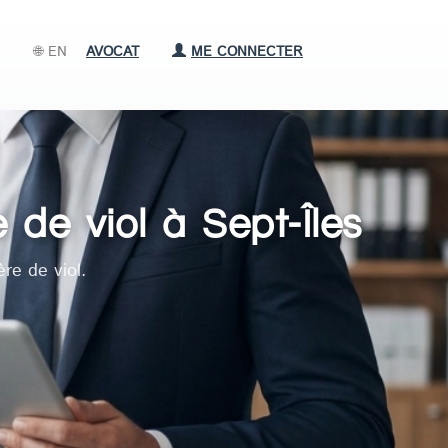
🌐 EN
AVOCAT
ME CONNECTER
 de viol à Sept-Îles
re de viol.