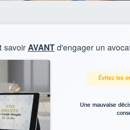
t savoir
AVANT
d'engager un avocat
Évitez les 
Une mauvaise décis
cons