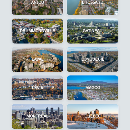
ANJOU
BROSSARD
DRUMMONDVILLE
GATINEAU
LAVAL
LONGUEUIL
LÉVIS
MAGOG
MONTRÉAL
QUÉBEC