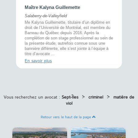
Maître 
Maître Kalyna Guillemette
Montréal
Salaberry-de-Valleyfield
À l’écout
menté
Me Kalyna Guillemette, titulaire d’un diplôme en
25 ans, 
rtise
droit de l’Université de Montréal, est membre du
avec la 
rce au
Barreau du Québec depuis 2016. Après la
divorce 
cat CRIA,
complétion de son stage professionnel au sein de
prend le 
t,
la présente étude, autrefois connue sous une
pour vou
s
bannière différente, elle s’est jointe à l’équipe à
juridiq ...
titre d’avocate ...
En savoi
En savoir plus
Vous recherchez un avocat :
Sept-Îles
>
criminel
>
matière de
viol
Retour vers le haut de la page