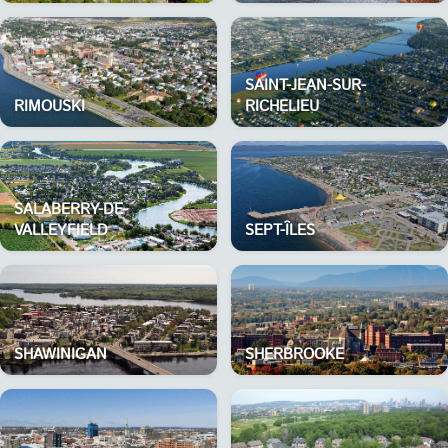
SAINT-JEAN-SUR-
RIMOUSKI
RICHELIEU
SALABERRY-DE-
VALLEYFIELD
SEPT-ÎLES
SHAWINIGAN
SHERBROOKE