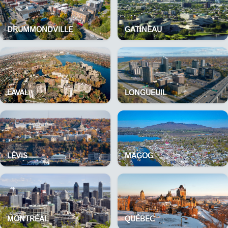
DRUMMONDVILLE
GATINEAU
LAVAL
LONGUEUIL
LÉVIS
MAGOG
MONTRÉAL
QUÉBEC