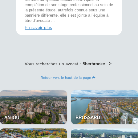
divorce 
cat CRIA,
complétion de son stage professionnel au sein de
prend le 
t,
la présente étude, autrefois connue sous une
pour vou
s
bannière différente, elle s’est jointe à l’équipe à
juridiq ...
titre d’avocate ...
En savoi
En savoir plus
Vous recherchez un avocat :
Sherbrooke
>
Retour vers le haut de la page
ANJOU
BROSSARD