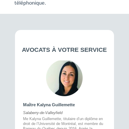
téléphonique.
AVOCATS À VOTRE SERVICE
Maître 
Maître Kalyna Guillemette
Montréal
Salaberry-de-Valleyfield
À l’écout
menté
Me Kalyna Guillemette, titulaire d’un diplôme en
25 ans, 
rtise
droit de l’Université de Montréal, est membre du
avec la 
rce au
Barreau du Québec depuis 2016. Après la