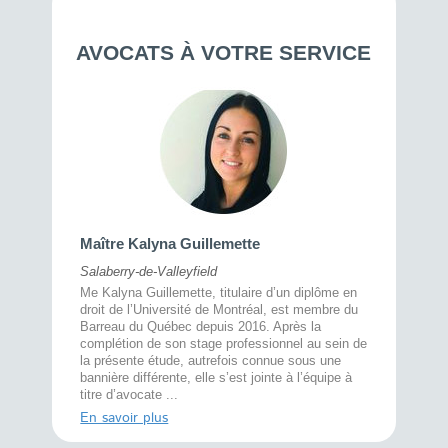
AVOCATS À VOTRE SERVICE
Maître 
Maître Kalyna Guillemette
Montréal
Salaberry-de-Valleyfield
À l’écout
menté
Me Kalyna Guillemette, titulaire d’un diplôme en
25 ans, 
rtise
droit de l’Université de Montréal, est membre du
avec la 
rce au
Barreau du Québec depuis 2016. Après la
divorce 
cat CRIA,
complétion de son stage professionnel au sein de
prend le 
t,
la présente étude, autrefois connue sous une
pour vou
s
bannière différente, elle s’est jointe à l’équipe à
juridiq ...
titre d’avocate ...
En savoi
En savoir plus