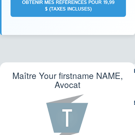
Maître Your firstname
NAME
,
IM
Avocat
TR