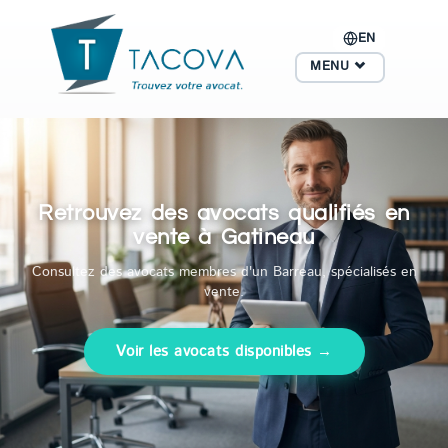
EN
MENU
Retrouvez des avocats qualifiés en
vente à Gatineau
Consultez des avocats membres d'un Barreau, spécialisés en
vente.
Voir les avocats disponibles →