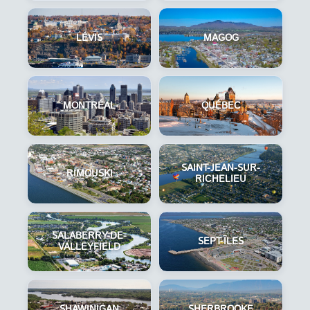
LÉVIS
MAGOG
MONTRÉAL
QUÉBEC
SAINT-JEAN-SUR-
RIMOUSKI
RICHELIEU
SALABERRY-DE-
SEPT-ÎLES
VALLEYFIELD
SHAWINIGAN
SHERBROOKE