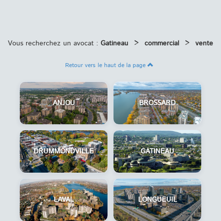
Vous recherchez un avocat :
Gatineau
>
commercial
>
vente
Retour vers le haut de la page
ANJOU
BROSSARD
DRUMMONDVILLE
GATINEAU
LAVAL
LONGUEUIL