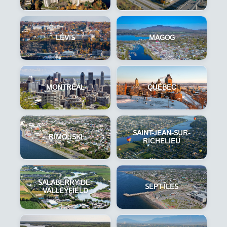
LÉVIS
MAGOG
MONTRÉAL
QUÉBEC
SAINT-JEAN-SUR-
RIMOUSKI
RICHELIEU
SALABERRY-DE-
SEPT-ÎLES
VALLEYFIELD