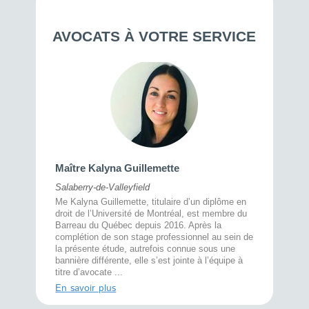
AVOCATS À VOTRE SERVICE
Maître 
Maître Kalyna Guillemette
Montréal
Salaberry-de-Valleyfield
À l’écout
menté
Me Kalyna Guillemette, titulaire d’un diplôme en
25 ans, 
rtise
droit de l’Université de Montréal, est membre du
avec la 
rce au
Barreau du Québec depuis 2016. Après la
divorce 
cat CRIA,
complétion de son stage professionnel au sein de
prend le 
t,
la présente étude, autrefois connue sous une
pour vou
s
bannière différente, elle s’est jointe à l’équipe à
juridiq ...
titre d’avocate ...
En savoi
En savoir plus