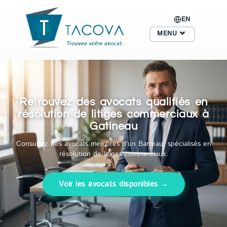
EN
MENU
Retrouvez des avocats qualifiés en
résolution de litiges commerciaux à
Gatineau
Consultez des avocats membres d'un Barreau, spécialisés en
résolution de litiges commerciaux.
Voir les avocats disponibles →