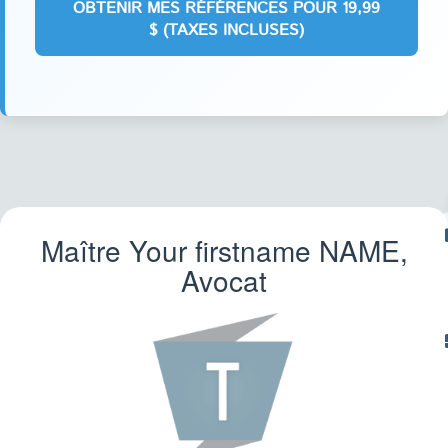
Maître Your firstname
NAME
,
IM
Avocat
TR