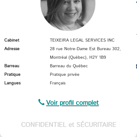
CONS
CO
Cabinet
TEIXEIRA LEGAL SERVICES INC
IMMI
C
Adresse
28 rue Notre-Dame Est Bureau 302,
Montréal (Québec),
H2Y 1B9
Barreau
Barreau du Québec
Pratique
Pratique privée
TR
Langues
Français
Voir profil complet
CONFIDENTIEL et SÉCURITAIRE