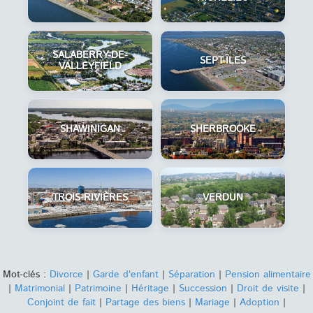
SALABERRY-DE-
SEPT-ÎLES
VALLEYFIELD
SHAWINIGAN
SHERBROOKE
TROIS-RIVIÈRES
VERDUN
Mot-clés :
Divorce
|
Garde d'enfant
|
Séparation
|
Pension alimentaire
|
Matrimonial
|
Patrimoine
|
Héritage
|
Succession
|
Droit de visite
|
Conjoint de fait
|
Partage des biens
|
Mariage
|
Adoption
|