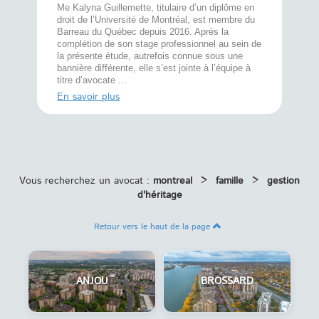
À l’écout
menté
Me Kalyna Guillemette, titulaire d’un diplôme en
25 ans, 
rtise
droit de l’Université de Montréal, est membre du
avec la 
rce au
Barreau du Québec depuis 2016. Après la
divorce 
cat CRIA,
complétion de son stage professionnel au sein de
prend le 
t,
la présente étude, autrefois connue sous une
pour vou
s
bannière différente, elle s’est jointe à l’équipe à
juridiq ...
titre d’avocate ...
En savoi
En savoir plus
Vous recherchez un avocat :
montreal
>
famille
>
gestion
d'héritage
Retour vers le haut de la page
ANJOU
BROSSARD