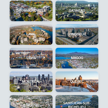
DRUMMONDVILLE
GATINEAU
LAVAL
LONGUEUIL
LÉVIS
MAGOG
MONTRÉAL
QUÉBEC
SAINT-JEAN-SUR-
RIMOUSKI
RICHELIEU