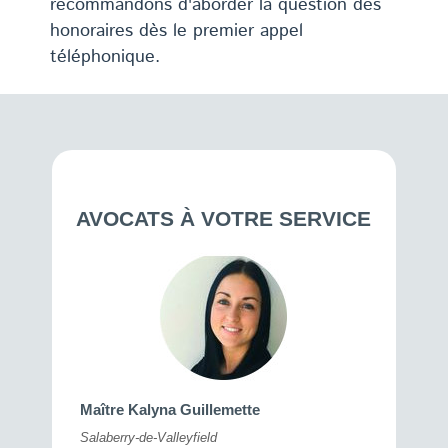
recommandons d'aborder la question des
honoraires dès le premier appel
téléphonique.
AVOCATS À VOTRE SERVICE
Maître 
Maître Kalyna Guillemette
Montréal
Salaberry-de-Valleyfield