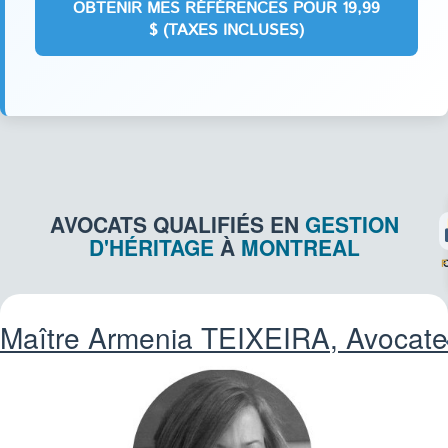
AVOCATS QUALIFIÉS EN
GESTION
D'HÉRITAGE
À
MONTREAL
F
Maître Armenia
TEIXEIRA
, Avocate
ASS
IM