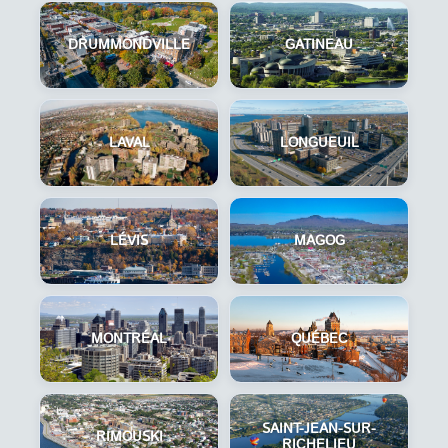
DRUMMONDVILLE
GATINEAU
LAVAL
LONGUEUIL
LÉVIS
MAGOG
MONTRÉAL
QUÉBEC
SAINT-JEAN-SUR-
RIMOUSKI
RICHELIEU