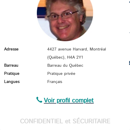
CONS
CO
IMMI
C
Adresse
4427 avenue Harvard, Montréal
(Québec),
H4A 2Y1
Barreau
Barreau du Québec
TR
Pratique
Pratique privée
Langues
Français
Voir profil complet
CONFIDENTIEL et SÉCURITAIRE