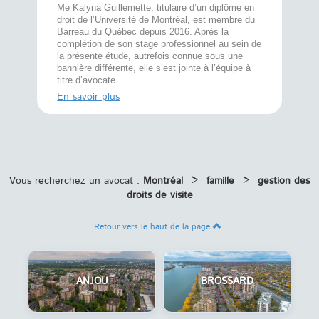
À l’écout
menté
Me Kalyna Guillemette, titulaire d’un diplôme en
25 ans, 
rtise
droit de l’Université de Montréal, est membre du
avec la 
rce au
Barreau du Québec depuis 2016. Après la
divorce 
cat CRIA,
complétion de son stage professionnel au sein de
prend le 
t,
la présente étude, autrefois connue sous une
pour vou
s
bannière différente, elle s’est jointe à l’équipe à
juridiq ...
titre d’avocate ...
En savoi
En savoir plus
Vous recherchez un avocat :
Montréal
>
famille
>
gestion des
droits de visite
Retour vers le haut de la page
ANJOU
BROSSARD