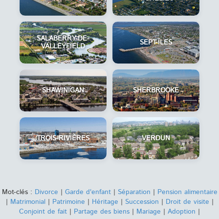
SALABERRY-DE-
SEPT-ÎLES
VALLEYFIELD
SHAWINIGAN
SHERBROOKE
TROIS-RIVIÈRES
VERDUN
Mot-clés :
Divorce
|
Garde d'enfant
|
Séparation
|
Pension alimentaire
|
Matrimonial
|
Patrimoine
|
Héritage
|
Succession
|
Droit de visite
|
Conjoint de fait
|
Partage des biens
|
Mariage
|
Adoption
|