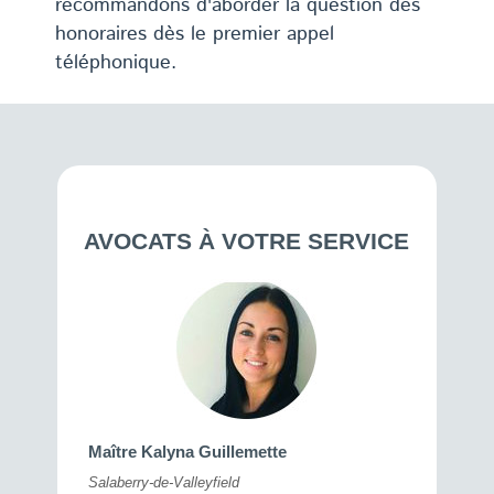
recommandons d'aborder la question des
honoraires dès le premier appel
téléphonique.
AVOCATS À VOTRE SERVICE
Maître 
Maître Kalyna Guillemette
Montréal
Salaberry-de-Valleyfield