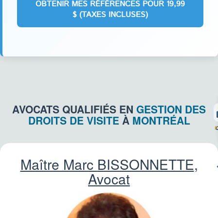
AVOCATS QUALIFIÉS EN
GESTION DES
DROITS DE VISITE
À
MONTRÉAL
F
Maître Marc
BISSONNETTE
,
Avocat
ASS
IM