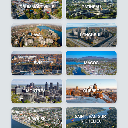
DRUMMONDVILLE
GATINEAU
LAVAL
LONGUEUIL
LÉVIS
MAGOG
MONTRÉAL
QUÉBEC
SAINT-JEAN-SUR-
RIMOUSKI
RICHELIEU