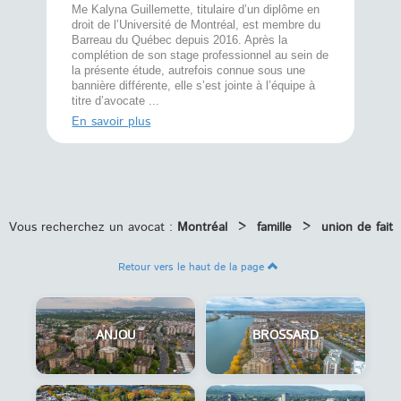
À l’écout
menté
Me Kalyna Guillemette, titulaire d’un diplôme en
25 ans, 
rtise
droit de l’Université de Montréal, est membre du
avec la 
rce au
Barreau du Québec depuis 2016. Après la
divorce 
cat CRIA,
complétion de son stage professionnel au sein de
prend le 
t,
la présente étude, autrefois connue sous une
pour vou
s
bannière différente, elle s’est jointe à l’équipe à
juridiq ...
titre d’avocate ...
En savoi
En savoir plus
Vous recherchez un avocat :
Montréal
>
famille
>
union de fait
Retour vers le haut de la page
ANJOU
BROSSARD