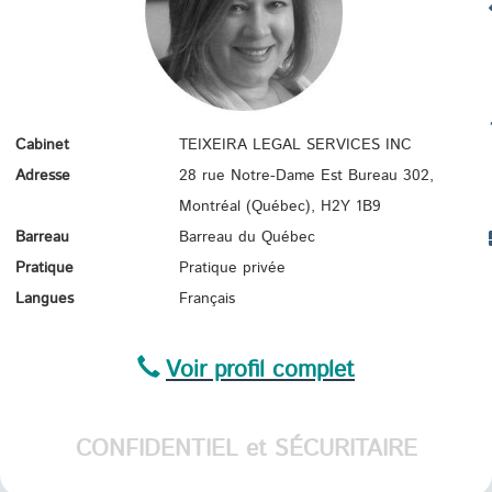
CONS
CO
Cabinet
TEIXEIRA LEGAL SERVICES INC
IMMI
C
Adresse
28 rue Notre-Dame Est Bureau 302,
Montréal (Québec),
H2Y 1B9
Barreau
Barreau du Québec
Pratique
Pratique privée
TR
Langues
Français
Voir profil complet
CONFIDENTIEL et SÉCURITAIRE