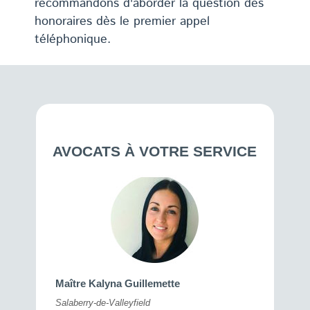
recommandons d'aborder la question des
honoraires dès le premier appel
téléphonique.
AVOCATS À VOTRE SERVICE
Maître 
Maître Kalyna Guillemette
Montréal
Salaberry-de-Valleyfield