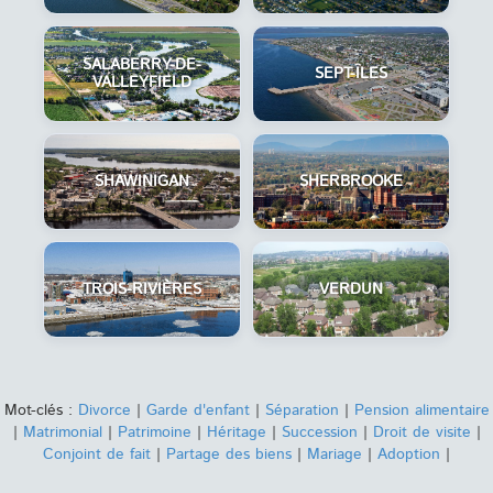
SALABERRY-DE-
SEPT-ÎLES
VALLEYFIELD
SHAWINIGAN
SHERBROOKE
TROIS-RIVIÈRES
VERDUN
Mot-clés :
Divorce
|
Garde d'enfant
|
Séparation
|
Pension alimentaire
|
Matrimonial
|
Patrimoine
|
Héritage
|
Succession
|
Droit de visite
|
Conjoint de fait
|
Partage des biens
|
Mariage
|
Adoption
|