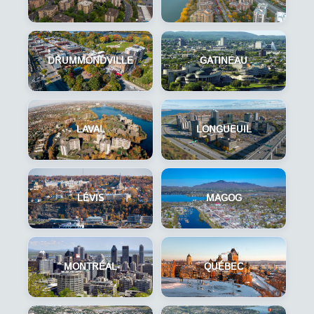
DRUMMONDVILLE
GATINEAU
LAVAL
LONGUEUIL
LÉVIS
MAGOG
MONTRÉAL
QUÉBEC