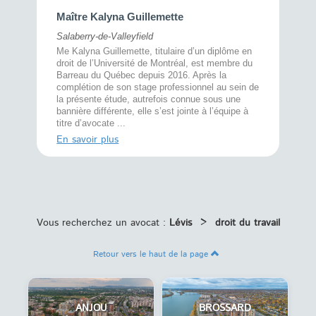
Maître 
Maître Kalyna Guillemette
Montréal
Salaberry-de-Valleyfield
À l’écout
menté
Me Kalyna Guillemette, titulaire d’un diplôme en
25 ans, 
rtise
droit de l’Université de Montréal, est membre du
avec la 
rce au
Barreau du Québec depuis 2016. Après la
divorce 
cat CRIA,
complétion de son stage professionnel au sein de
prend le 
t,
la présente étude, autrefois connue sous une
pour vou
s
bannière différente, elle s’est jointe à l’équipe à
juridiq ...
titre d’avocate ...
En savoi
En savoir plus
Vous recherchez un avocat :
Lévis
>
droit du travail
Retour vers le haut de la page
ANJOU
BROSSARD