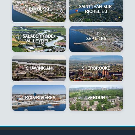
SAINT-JEAN-SUR-
RIMOUSKI
RICHELIEU
SALABERRY-DE-
SEPT-ÎLES
VALLEYFIELD
SHAWINIGAN
SHERBROOKE
TROIS-RIVIÈRES
VERDUN