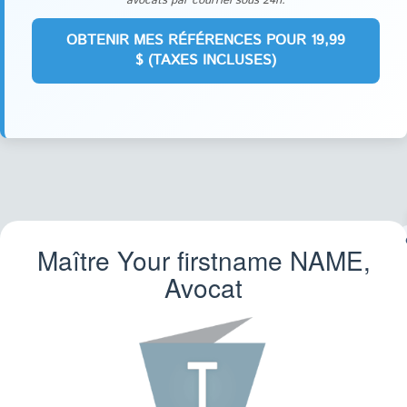
avocats par courriel sous 24h.
Maître Your firstname
NAME
,
FA
Avocat