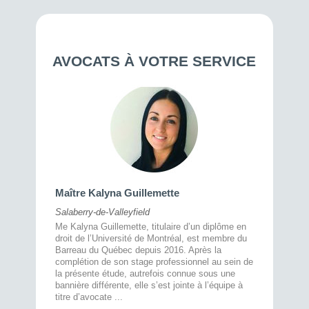
AVOCATS À VOTRE SERVICE
Maître 
Maître Kalyna Guillemette
Montréal
Salaberry-de-Valleyfield
À l’écout
menté
Me Kalyna Guillemette, titulaire d’un diplôme en
25 ans, 
rtise
droit de l’Université de Montréal, est membre du
avec la 
rce au
Barreau du Québec depuis 2016. Après la
divorce 
cat CRIA,
complétion de son stage professionnel au sein de
prend le 
t,
la présente étude, autrefois connue sous une
pour vou
s
bannière différente, elle s’est jointe à l’équipe à
juridiq ...
titre d’avocate ...