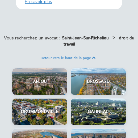
En savoi
En savoir plus
Vous recherchez un avocat :
Saint-Jean-Sur-Richelieu
>
droit du
travail
Retour vers le haut de la page
ANJOU
BROSSARD
DRUMMONDVILLE
GATINEAU