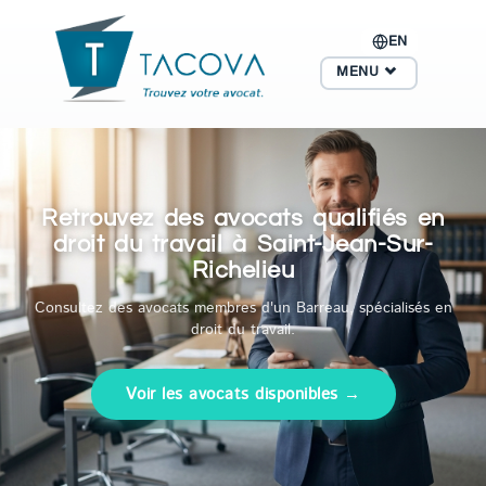
EN
MENU
Retrouvez des avocats qualifiés en
droit du travail à Saint-Jean-Sur-
Richelieu
Consultez des avocats membres d'un Barreau, spécialisés en
droit du travail.
Voir les avocats disponibles →