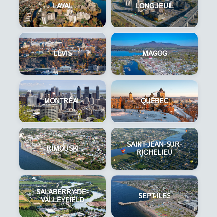
LAVAL
LONGUEUIL
LÉVIS
MAGOG
MONTRÉAL
QUÉBEC
SAINT-JEAN-SUR-
RIMOUSKI
RICHELIEU
SALABERRY-DE-
SEPT-ÎLES
VALLEYFIELD