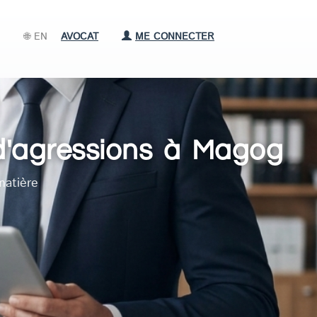
🌐 EN
AVOCAT
ME CONNECTER
 d'agressions à Magog
matière