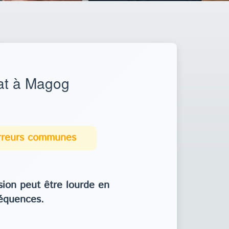
at à Magog
erreurs communes
ion peut être lourde en
équences.