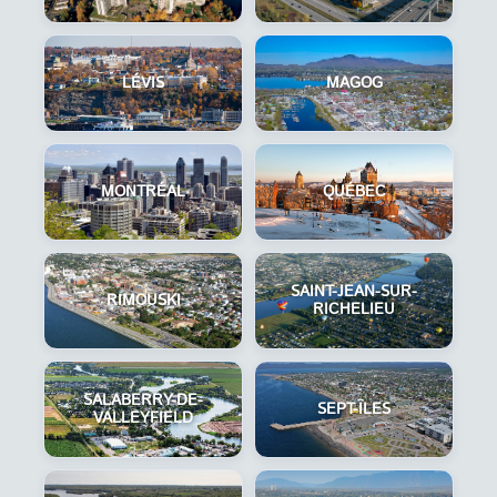
LÉVIS
MAGOG
MONTRÉAL
QUÉBEC
SAINT-JEAN-SUR-
RIMOUSKI
RICHELIEU
SALABERRY-DE-
SEPT-ÎLES
VALLEYFIELD