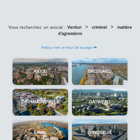
Vous recherchez un avocat :
Verdun
>
criminel
>
matière
d'agressions
Retour vers le haut de la page
ANJOU
BROSSARD
DRUMMONDVILLE
GATINEAU
LAVAL
LONGUEUIL