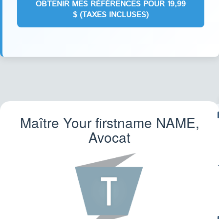
Maître Your firstname
NAME
,
F
Avocat
IMM
CO