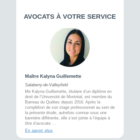
AVOCATS À VOTRE SERVICE
Maître 
Maître Kalyna Guillemette
Montréal
Salaberry-de-Valleyfield
À l’écout
menté
Me Kalyna Guillemette, titulaire d’un diplôme en
25 ans, 
rtise
droit de l’Université de Montréal, est membre du
avec la 
rce au
Barreau du Québec depuis 2016. Après la
divorce 
cat CRIA,
complétion de son stage professionnel au sein de
prend le 
t,
la présente étude, autrefois connue sous une
pour vou
s
bannière différente, elle s’est jointe à l’équipe à
juridiq ...
titre d’avocate ...
En savoi
En savoir plus