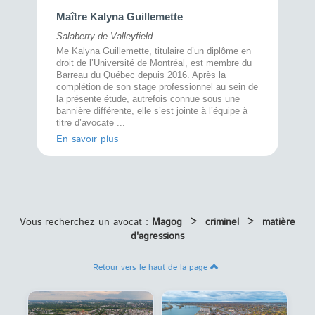
Maître 
Maître Kalyna Guillemette
Montréal
Salaberry-de-Valleyfield
À l’écout
menté
Me Kalyna Guillemette, titulaire d’un diplôme en
25 ans, 
rtise
droit de l’Université de Montréal, est membre du
avec la 
rce au
Barreau du Québec depuis 2016. Après la
divorce 
cat CRIA,
complétion de son stage professionnel au sein de
prend le 
t,
la présente étude, autrefois connue sous une
pour vou
s
bannière différente, elle s’est jointe à l’équipe à
juridiq ...
titre d’avocate ...
En savoi
En savoir plus
Vous recherchez un avocat :
Magog
>
criminel
>
matière
d'agressions
Retour vers le haut de la page