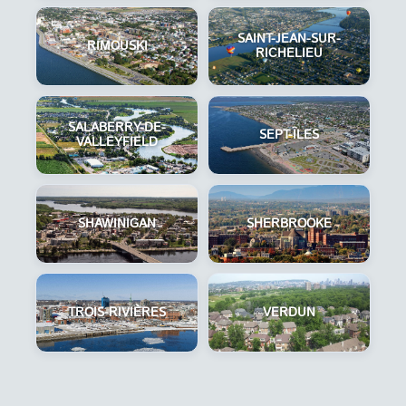
SAINT-JEAN-SUR-
RIMOUSKI
RICHELIEU
SALABERRY-DE-
SEPT-ÎLES
VALLEYFIELD
SHAWINIGAN
SHERBROOKE
TROIS-RIVIÈRES
VERDUN