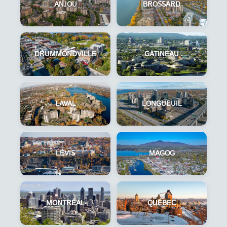
ANJOU
BROSSARD
DRUMMONDVILLE
GATINEAU
LAVAL
LONGUEUIL
LÉVIS
MAGOG
MONTRÉAL
QUÉBEC