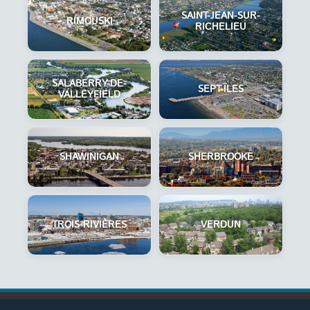
SAINT-JEAN-SUR-
RIMOUSKI
RICHELIEU
SALABERRY-DE-
SEPT-ÎLES
VALLEYFIELD
SHAWINIGAN
SHERBROOKE
TROIS-RIVIÈRES
VERDUN