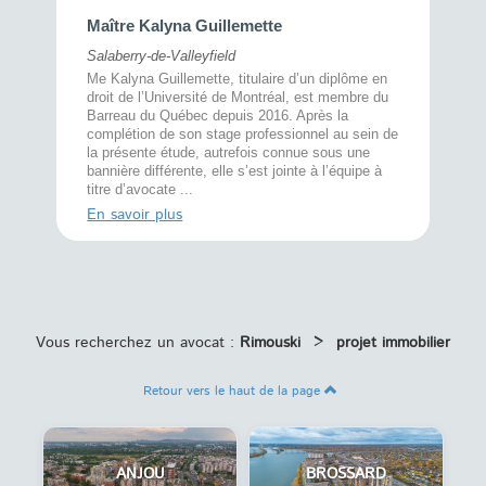
Maître 
Maître Kalyna Guillemette
Montréal
Salaberry-de-Valleyfield
À l’écout
menté
Me Kalyna Guillemette, titulaire d’un diplôme en
25 ans, 
rtise
droit de l’Université de Montréal, est membre du
avec la 
rce au
Barreau du Québec depuis 2016. Après la
divorce 
cat CRIA,
complétion de son stage professionnel au sein de
prend le 
t,
la présente étude, autrefois connue sous une
pour vou
s
bannière différente, elle s’est jointe à l’équipe à
juridiq ...
titre d’avocate ...
En savoi
En savoir plus
Vous recherchez un avocat :
Rimouski
>
projet immobilier
Retour vers le haut de la page
ANJOU
BROSSARD