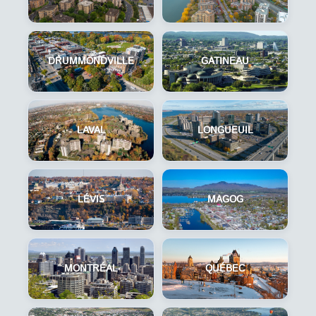
DRUMMONDVILLE
GATINEAU
LAVAL
LONGUEUIL
LÉVIS
MAGOG
MONTRÉAL
QUÉBEC