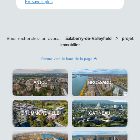
En savoi
En savoir plus
Vous recherchez un avocat :
Salaberry-de-Valleyfield
>
projet
immobilier
Retour vers le haut de la page
ANJOU
BROSSARD
DRUMMONDVILLE
GATINEAU