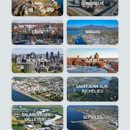
LAVAL
LONGUEUIL
LÉVIS
MAGOG
MONTRÉAL
QUÉBEC
SAINT-JEAN-SUR-
RIMOUSKI
RICHELIEU
SALABERRY-DE-
SEPT-ÎLES
VALLEYFIELD