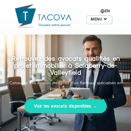
EN
MENU
Retrouvez des avocats qualifiés en
projet immobilier à Salaberry-de-
Valleyfield
Consultez des avocats membres d'un Barreau, spécialisés en
projet immobilier.
Voir les avocats disponibles →