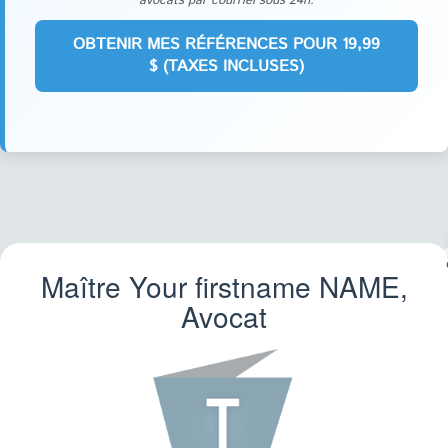
avocats par courriel sous 24h.
Maître Your firstname
NAME
,
FA
Avocat