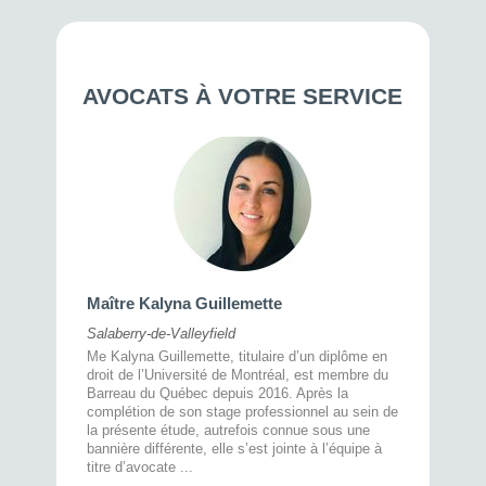
AVOCATS À VOTRE SERVICE
Maître 
Maître Kalyna Guillemette
Montréal
Salaberry-de-Valleyfield
À l’écout
menté
Me Kalyna Guillemette, titulaire d’un diplôme en
25 ans, 
rtise
droit de l’Université de Montréal, est membre du
avec la 
rce au
Barreau du Québec depuis 2016. Après la
divorce 
cat CRIA,
complétion de son stage professionnel au sein de
prend le 
t,
la présente étude, autrefois connue sous une
pour vou
s
bannière différente, elle s’est jointe à l’équipe à
juridiq ...
titre d’avocate ...