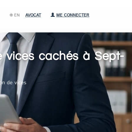
🌐 EN
AVOCAT
ME CONNECTER
e vices cachés à Sept-
on de vices