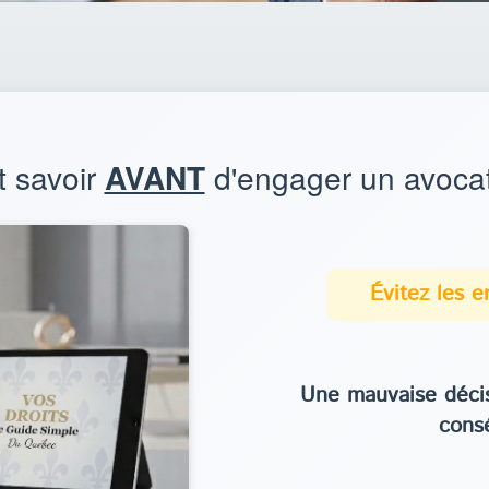
t savoir
AVANT
d'engager un avocat
Évitez les 
Une mauvaise décis
cons