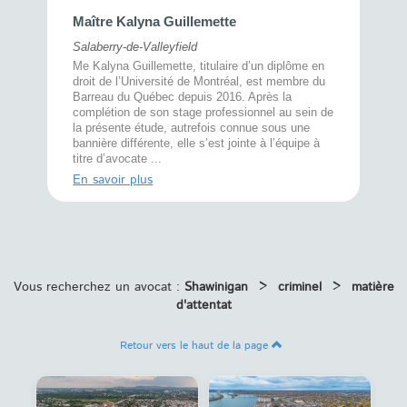
Maître 
Maître Kalyna Guillemette
Montréal
Salaberry-de-Valleyfield
À l’écout
menté
Me Kalyna Guillemette, titulaire d’un diplôme en
25 ans, 
rtise
droit de l’Université de Montréal, est membre du
avec la 
rce au
Barreau du Québec depuis 2016. Après la
divorce 
cat CRIA,
complétion de son stage professionnel au sein de
prend le 
t,
la présente étude, autrefois connue sous une
pour vou
s
bannière différente, elle s’est jointe à l’équipe à
juridiq ...
titre d’avocate ...
En savoi
En savoir plus
Vous recherchez un avocat :
Shawinigan
>
criminel
>
matière
d'attentat
Retour vers le haut de la page