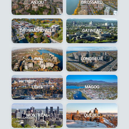
ANJOU
BROSSARD
DRUMMONDVILLE
GATINEAU
LAVAL
LONGUEUIL
LÉVIS
MAGOG
MONTRÉAL
QUÉBEC