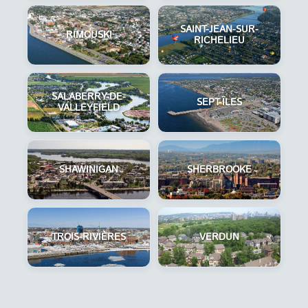
SAINT-JEAN-SUR-
RIMOUSKI
RICHELIEU
SALABERRY-DE-
SEPT-ÎLES
VALLEYFIELD
SHAWINIGAN
SHERBROOKE
TROIS-RIVIÈRES
VERDUN