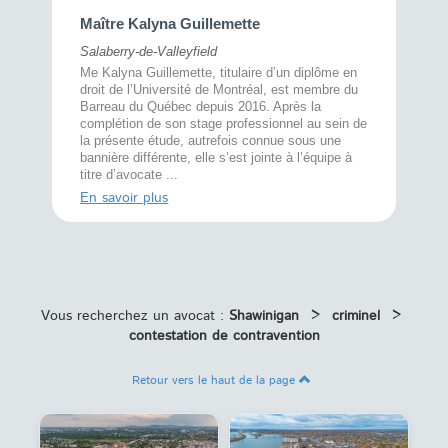
Maître 
Maître Kalyna Guillemette
Montréal
Salaberry-de-Valleyfield
À l’écout
menté
Me Kalyna Guillemette, titulaire d’un diplôme en
25 ans, 
rtise
droit de l’Université de Montréal, est membre du
avec la 
rce au
Barreau du Québec depuis 2016. Après la
divorce 
cat CRIA,
complétion de son stage professionnel au sein de
prend le 
t,
la présente étude, autrefois connue sous une
pour vou
s
bannière différente, elle s’est jointe à l’équipe à
juridiq ...
titre d’avocate ...
En savoi
En savoir plus
Vous recherchez un avocat :
Shawinigan
>
criminel
>
contestation de contravention
Retour vers le haut de la page