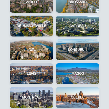
ANJOU
BROSSARD
DRUMMONDVILLE
GATINEAU
LAVAL
LONGUEUIL
LÉVIS
MAGOG
MONTRÉAL
QUÉBEC