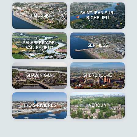
SAINT-JEAN-SUR-
RIMOUSKI
RICHELIEU
SALABERRY-DE-
SEPT-ÎLES
VALLEYFIELD
SHAWINIGAN
SHERBROOKE
TROIS-RIVIÈRES
VERDUN