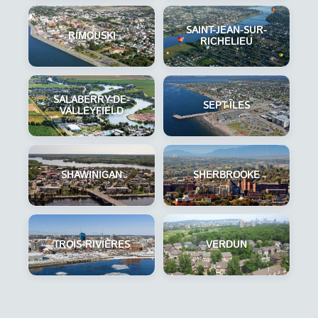
SAINT-JEAN-SUR-
RIMOUSKI
RICHELIEU
SALABERRY-DE-
SEPT-ÎLES
VALLEYFIELD
SHAWINIGAN
SHERBROOKE
TROIS-RIVIÈRES
VERDUN