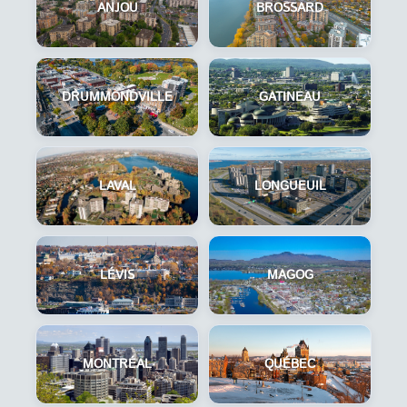
ANJOU
BROSSARD
DRUMMONDVILLE
GATINEAU
LAVAL
LONGUEUIL
LÉVIS
MAGOG
MONTRÉAL
QUÉBEC