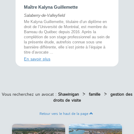
Maître 
Maître Kalyna Guillemette
Montréal
Salaberry-de-Valleyfield
À l’écout
menté
Me Kalyna Guillemette, titulaire d’un diplôme en
25 ans, 
rtise
droit de l’Université de Montréal, est membre du
avec la 
rce au
Barreau du Québec depuis 2016. Après la
divorce 
cat CRIA,
complétion de son stage professionnel au sein de
prend le 
t,
la présente étude, autrefois connue sous une
pour vou
s
bannière différente, elle s’est jointe à l’équipe à
juridiq ...
titre d’avocate ...
En savoi
En savoir plus
Vous recherchez un avocat :
Shawinigan
>
famille
>
gestion des
droits de visite
Retour vers le haut de la page