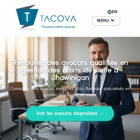
EN
MENU
Retrouvez des avocats qualifiés en
gestion des droits de visite à
Shawinigan
Consultez des avocats membres d'un Barreau, spécialisés en
gestion des droits de visite.
Voir les avocats disponibles →