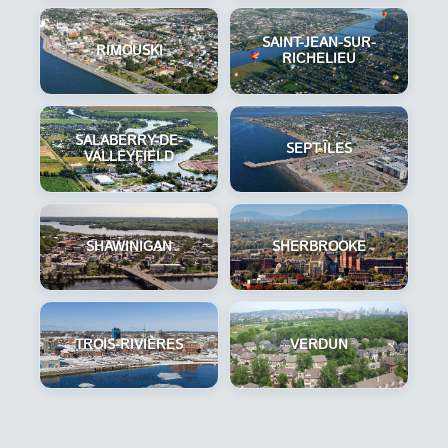
SAINT-JEAN-SUR-
RIMOUSKI
RICHELIEU
SALABERRY-DE-
SEPT-ÎLES
VALLEYFIELD
SHAWINIGAN
SHERBROOKE
TROIS-RIVIÈRES
VERDUN