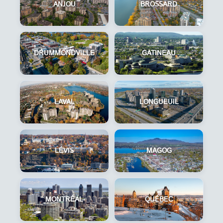
ANJOU
BROSSARD
DRUMMONDVILLE
GATINEAU
LAVAL
LONGUEUIL
LÉVIS
MAGOG
MONTRÉAL
QUÉBEC