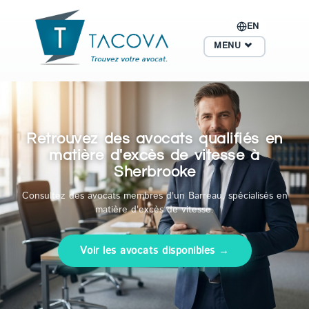
EN
MENU
Retrouvez des avocats qualifiés en
matière d'excès de vitesse à
Sherbrooke
Consultez des avocats membres d'un Barreau, spécialisés en
matière d'excès de vitesse.
Voir les avocats disponibles →