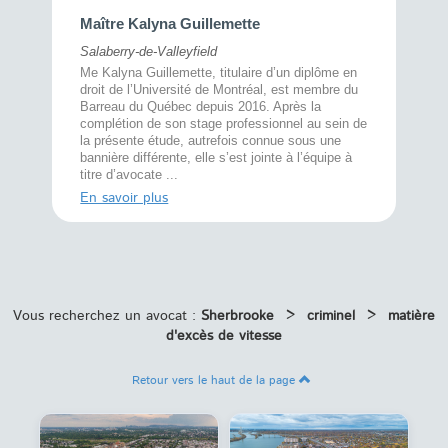
Maître 
Maître Kalyna Guillemette
Montréal
Salaberry-de-Valleyfield
À l’écout
menté
Me Kalyna Guillemette, titulaire d’un diplôme en
25 ans, 
rtise
droit de l’Université de Montréal, est membre du
avec la 
rce au
Barreau du Québec depuis 2016. Après la
divorce 
cat CRIA,
complétion de son stage professionnel au sein de
prend le 
t,
la présente étude, autrefois connue sous une
pour vou
s
bannière différente, elle s’est jointe à l’équipe à
juridiq ...
titre d’avocate ...
En savoi
En savoir plus
Vous recherchez un avocat :
Sherbrooke
>
criminel
>
matière
d'excès de vitesse
Retour vers le haut de la page