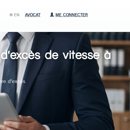
🌐 EN
AVOCAT
ME CONNECTER
d'excès de vitesse à
ère d'excès