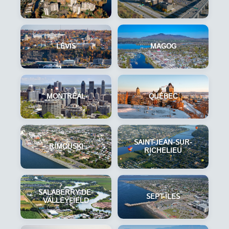
LÉVIS
MAGOG
MONTRÉAL
QUÉBEC
SAINT-JEAN-SUR-
RIMOUSKI
RICHELIEU
SALABERRY-DE-
SEPT-ÎLES
VALLEYFIELD