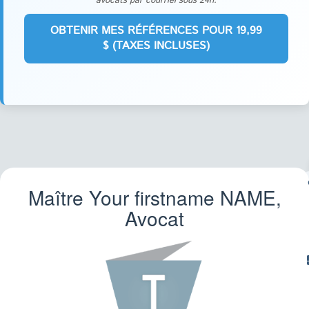
avocats par courriel sous 24h.
Maître Your firstname
NAME
,
CO
FA
Avocat
TR