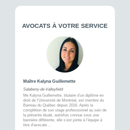
AVOCATS À VOTRE SERVICE
Maître 
Maître Kalyna Guillemette
Montréal
Salaberry-de-Valleyfield
À l’écout
menté
Me Kalyna Guillemette, titulaire d’un diplôme en
25 ans, 
rtise
droit de l’Université de Montréal, est membre du
avec la 
rce au
Barreau du Québec depuis 2016. Après la
divorce 
cat CRIA,
complétion de son stage professionnel au sein de
prend le 
t,
la présente étude, autrefois connue sous une
pour vou
s
bannière différente, elle s’est jointe à l’équipe à
juridiq ...
titre d’avocate ...