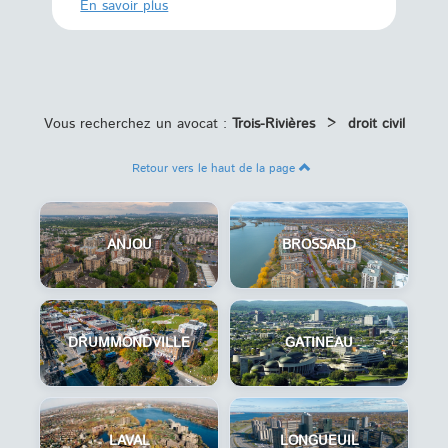
En savoi
En savoir plus
Vous recherchez un avocat :
Trois-Rivières
>
droit civil
Retour vers le haut de la page
ANJOU
BROSSARD
DRUMMONDVILLE
GATINEAU
LAVAL
LONGUEUIL