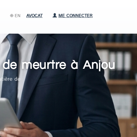
🌐 EN
AVOCAT
ME CONNECTER
e de meurtre à Anjou
tière de