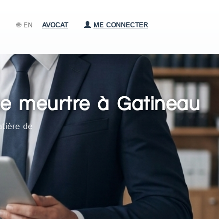
🌐 EN
AVOCAT
ME CONNECTER
de meurtre à Gatineau
tière de