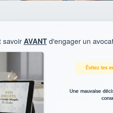
t savoir
AVANT
d'engager un avocat
Évitez les 
Une mauvaise décis
cons