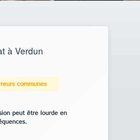
t à Verdun
erreurs communes
ion peut être lourde en
équences.