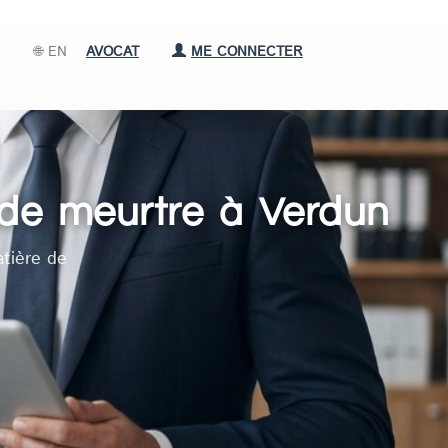
🌐 EN
AVOCAT
ME CONNECTER
 de meurtre à Verdun
tière de