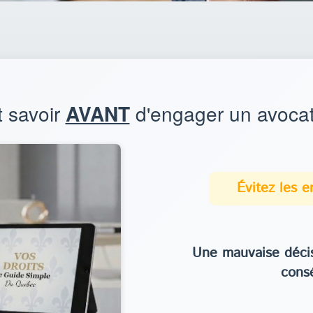
t savoir
AVANT
d'engager un avocat
Évitez les 
Une mauvaise décis
cons