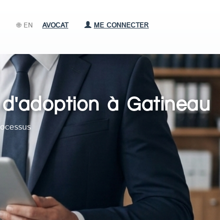
🌐 EN
AVOCAT
ME CONNECTER
 d'adoption à Gatineau
rocessus