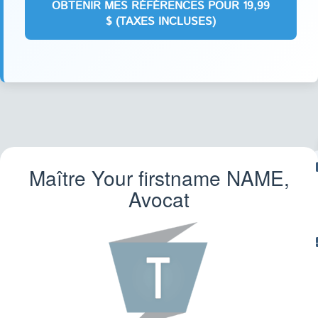
Maître Your firstname
NAME
,
IM
Avocat
TR