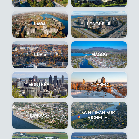
LAVAL
LONGUEUIL
LÉVIS
MAGOG
MONTRÉAL
QUÉBEC
SAINT-JEAN-SUR-
RIMOUSKI
RICHELIEU