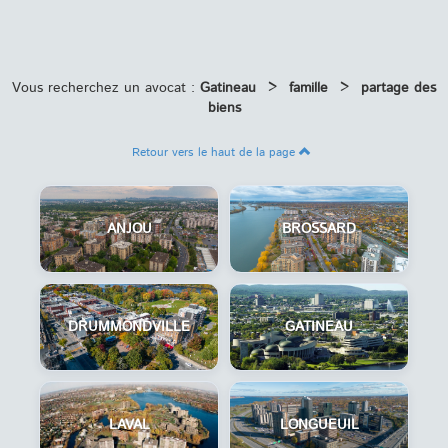
Vous recherchez un avocat :
Gatineau
>
famille
>
partage des
biens
Retour vers le haut de la page
ANJOU
BROSSARD
DRUMMONDVILLE
GATINEAU
LAVAL
LONGUEUIL