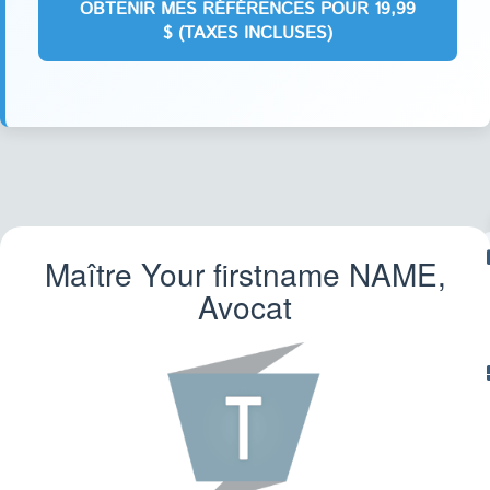
Maître Your firstname
NAME
,
IM
Avocat
TR