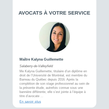
AVOCATS À VOTRE SERVICE
Maître 
Maître Kalyna Guillemette
Montréal
Salaberry-de-Valleyfield
À l’écout
menté
Me Kalyna Guillemette, titulaire d’un diplôme en
25 ans, 
rtise
droit de l’Université de Montréal, est membre du
avec la 
rce au
Barreau du Québec depuis 2016. Après la
divorce 
cat CRIA,
complétion de son stage professionnel au sein de
prend le 
t,
la présente étude, autrefois connue sous une
pour vou
s
bannière différente, elle s’est jointe à l’équipe à
juridiq ...
titre d’avocate ...
En savoi
En savoir plus