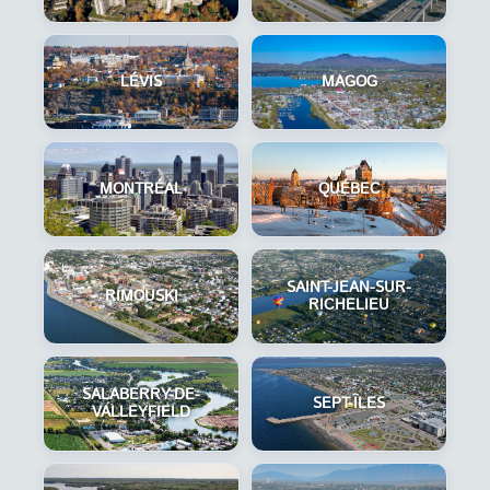
LÉVIS
MAGOG
MONTRÉAL
QUÉBEC
SAINT-JEAN-SUR-
RIMOUSKI
RICHELIEU
SALABERRY-DE-
SEPT-ÎLES
VALLEYFIELD