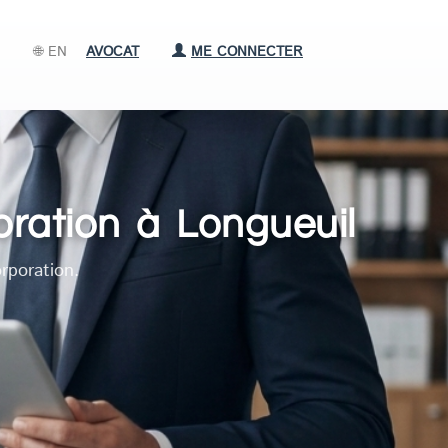
🌐 EN
AVOCAT
ME CONNECTER
oration à Longueuil
rporation.