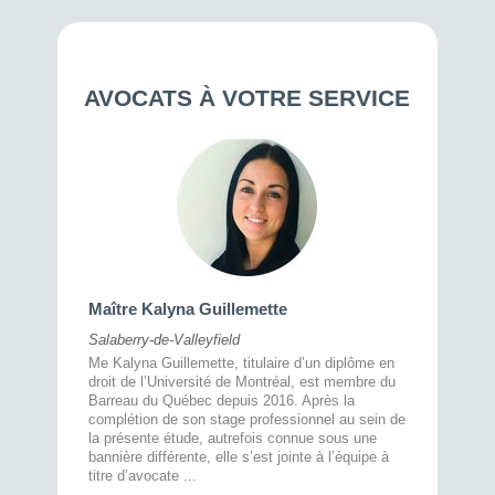
AVOCATS À VOTRE SERVICE
Maître 
Maître Kalyna Guillemette
Montréal
Salaberry-de-Valleyfield
À l’écout
menté
Me Kalyna Guillemette, titulaire d’un diplôme en
25 ans, 
rtise
droit de l’Université de Montréal, est membre du
avec la 
rce au
Barreau du Québec depuis 2016. Après la
divorce 
cat CRIA,
complétion de son stage professionnel au sein de
prend le 
t,
la présente étude, autrefois connue sous une
pour vou
s
bannière différente, elle s’est jointe à l’équipe à
juridiq ...
titre d’avocate ...