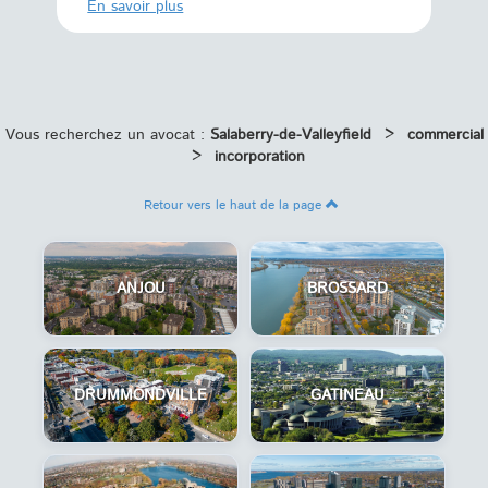
En savoi
En savoir plus
Vous recherchez un avocat :
Salaberry-de-Valleyfield
>
commercial
>
incorporation
Retour vers le haut de la page
ANJOU
BROSSARD
DRUMMONDVILLE
GATINEAU