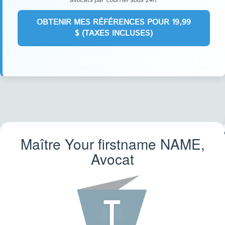
avocats par courriel sous 24h.
Maître Your firstname
NAME
,
FA
Avocat