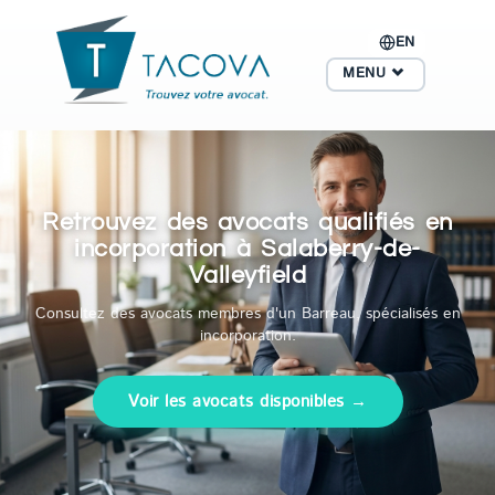
EN
MENU
Retrouvez des avocats qualifiés en
incorporation à Salaberry-de-
Valleyfield
Consultez des avocats membres d'un Barreau, spécialisés en
incorporation.
Voir les avocats disponibles →