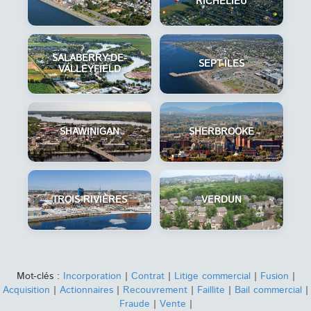
RICHELIEU
SALABERRY-DE-
SEPT-ÎLES
VALLEYFIELD
SHAWINIGAN
SHERBROOKE
TROIS-RIVIÈRES
VERDUN
Mot-clés :
Incorporation
|
Contrat
|
Litige commercial
|
Fusion
|
Acquisition
|
Actionnaires
|
Recouvrement
|
Faillite
|
Bail commercial
|
Fraude
|
Vente
|