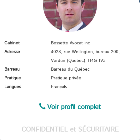
TR
Cabinet
Bessette Avocat inc
Adresse
4028, rue Wellington, bureau 200,
Verdun (Quebec),
H4G 1V3
Barreau
Barreau du Québec
Pratique
Pratique privée
Langues
Français
Voir profil complet
CONFIDENTIEL et SÉCURITAIRE