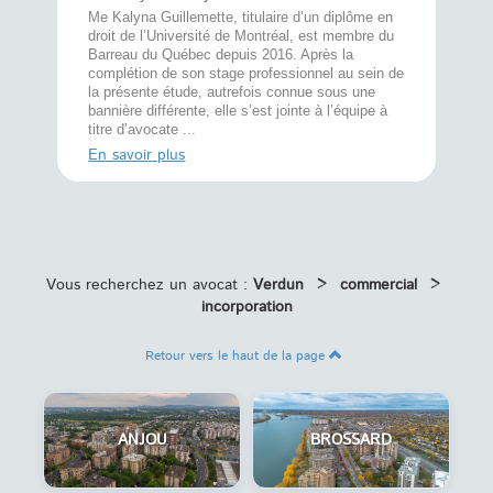
À l’écout
menté
Me Kalyna Guillemette, titulaire d’un diplôme en
25 ans, 
rtise
droit de l’Université de Montréal, est membre du
avec la 
rce au
Barreau du Québec depuis 2016. Après la
divorce 
cat CRIA,
complétion de son stage professionnel au sein de
prend le 
t,
la présente étude, autrefois connue sous une
pour vou
s
bannière différente, elle s’est jointe à l’équipe à
juridiq ...
titre d’avocate ...
En savoi
En savoir plus
Vous recherchez un avocat :
Verdun
>
commercial
>
incorporation
Retour vers le haut de la page
ANJOU
BROSSARD