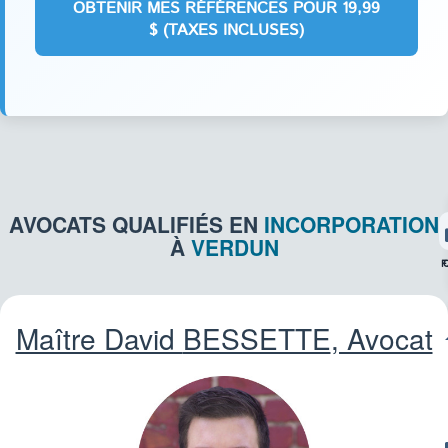
AVOCATS QUALIFIÉS EN
INCORPORATION
À
VERDUN
F
Maître David
BESSETTE
, Avocat
IMM
CO