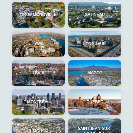
DRUMMONDVILLE
GATINEAU
LAVAL
LONGUEUIL
LÉVIS
MAGOG
MONTRÉAL
QUÉBEC
SAINT-JEAN-SUR-
RIMOUSKI