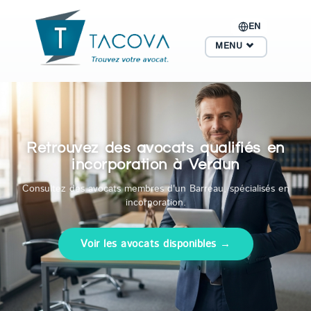
EN
MENU
Retrouvez des avocats qualifiés en
incorporation à Verdun
Consultez des avocats membres d'un Barreau, spécialisés en
incorporation.
Voir les avocats disponibles →