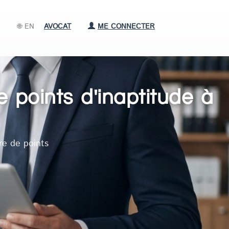
🌐 EN
AVOCAT
ME CONNECTER
 points d'inaptitude à
re de points