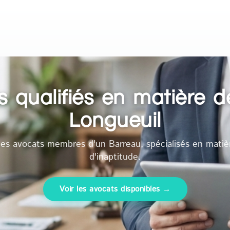
 qualifiés en matière de
Longueuil
es avocats membres d'un Barreau, spécialisés en matiè
d'inaptitude.
Voir les avocats disponibles →