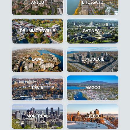
ANJOU
BROSSARD
DRUMMONDVILLE
GATINEAU
LAVAL
LONGUEUIL
LÉVIS
MAGOG
MONTRÉAL
QUÉBEC