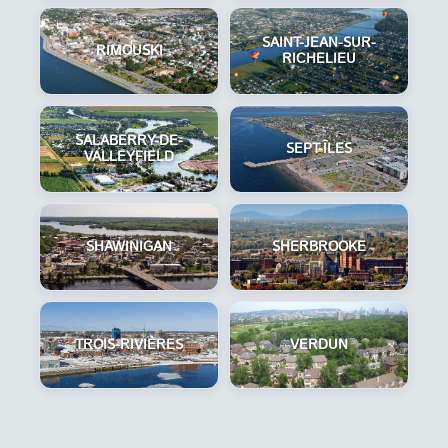
SAINT-JEAN-SUR-
RIMOUSKI
RICHELIEU
SALABERRY-DE-
SEPT-ÎLES
VALLEYFIELD
SHAWINIGAN
SHERBROOKE
TROIS-RIVIÈRES
VERDUN