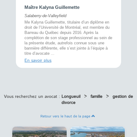
Maître 
Maître Kalyna Guillemette
Montréal
Salaberry-de-Valleyfield
À l’écout
menté
Me Kalyna Guillemette, titulaire d’un diplôme en
25 ans, 
rtise
droit de l’Université de Montréal, est membre du
avec la 
rce au
Barreau du Québec depuis 2016. Après la
divorce 
cat CRIA,
complétion de son stage professionnel au sein de
prend le 
t,
la présente étude, autrefois connue sous une
pour vou
s
bannière différente, elle s’est jointe à l’équipe à
juridiq ...
titre d’avocate ...
En savoi
En savoir plus
Vous recherchez un avocat :
Longueuil
>
famille
>
gestion de
divorce
Retour vers le haut de la page