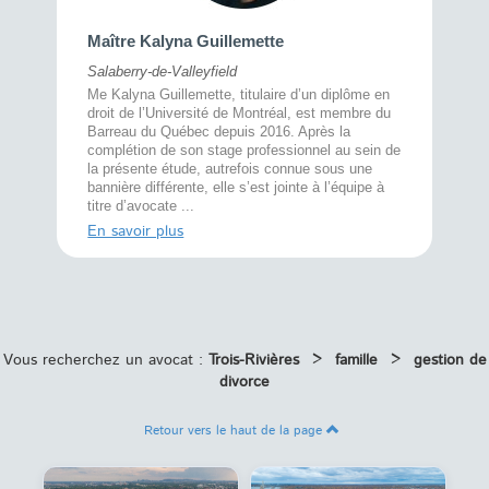
Maître 
Maître Kalyna Guillemette
Montréal
Salaberry-de-Valleyfield
À l’écout
menté
Me Kalyna Guillemette, titulaire d’un diplôme en
25 ans, 
rtise
droit de l’Université de Montréal, est membre du
avec la 
rce au
Barreau du Québec depuis 2016. Après la
divorce 
cat CRIA,
complétion de son stage professionnel au sein de
prend le 
t,
la présente étude, autrefois connue sous une
pour vou
s
bannière différente, elle s’est jointe à l’équipe à
juridiq ...
titre d’avocate ...
En savoi
En savoir plus
Vous recherchez un avocat :
Trois-Rivières
>
famille
>
gestion de
divorce
Retour vers le haut de la page