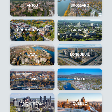
ANJOU
BROSSARD
DRUMMONDVILLE
GATINEAU
LAVAL
LONGUEUIL
LÉVIS
MAGOG
MONTRÉAL
QUÉBEC