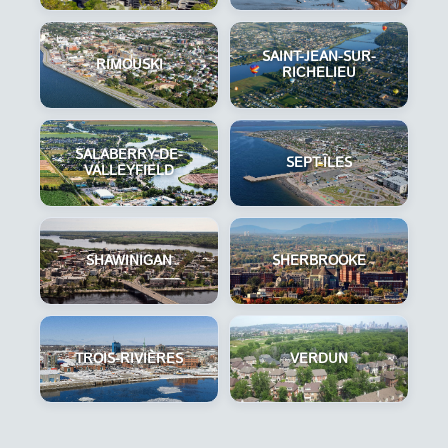
SAINT-JEAN-SUR-
RIMOUSKI
RICHELIEU
SALABERRY-DE-
SEPT-ÎLES
VALLEYFIELD
SHAWINIGAN
SHERBROOKE
TROIS-RIVIÈRES
VERDUN