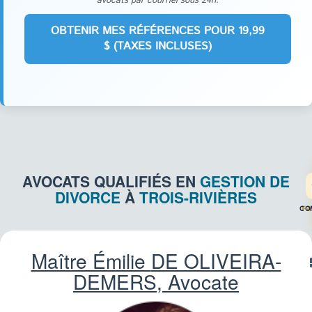
avocats par courriel sous 24h.
AVOCATS QUALIFIÉS EN
GESTION DE
DIVORCE
À
TROIS-RIVIÈRES
CO
FA
Maître Émilie
DE OLIVEIRA-
DEMERS
, Avocate
TR