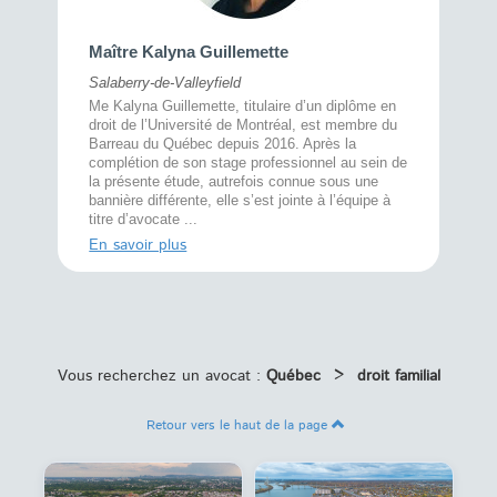
Maître 
Maître Kalyna Guillemette
Montréal
Salaberry-de-Valleyfield
À l’écout
menté
Me Kalyna Guillemette, titulaire d’un diplôme en
25 ans, 
rtise
droit de l’Université de Montréal, est membre du
avec la 
rce au
Barreau du Québec depuis 2016. Après la
divorce 
cat CRIA,
complétion de son stage professionnel au sein de
prend le 
t,
la présente étude, autrefois connue sous une
pour vou
s
bannière différente, elle s’est jointe à l’équipe à
juridiq ...
titre d’avocate ...
En savoi
En savoir plus
Vous recherchez un avocat :
Québec
>
droit familial
Retour vers le haut de la page