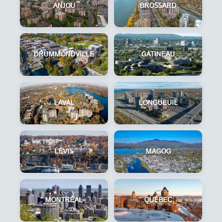
ANJOU
BROSSARD
DRUMMONDVILLE
GATINEAU
LAVAL
LONGUEUIL
LÉVIS
MAGOG
MONTRÉAL
QUÉBEC