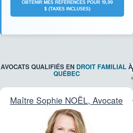
AVOCATS QUALIFIÉS EN
DROIT FAMILIAL
À
QUÉBEC
F
Maître Sophie
NOËL
, Avocate
IMM
CO