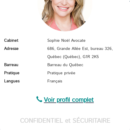
IMMI
Cabinet
Sophie Noël Avocate
Adresse
686, Grande Allée Est, bureau 326,
Québec (Québec),
G1R 2K5
Barreau
Barreau du Québec
Pratique
Pratique privée
Langues
Français
Voir profil complet
CONFIDENTIEL et SÉCURITAIRE