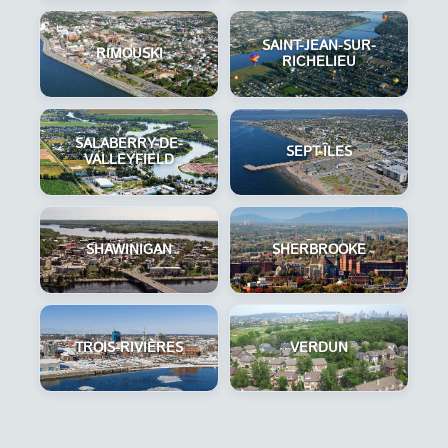
SAINT-JEAN-SUR-
RIMOUSKI
RICHELIEU
SALABERRY-DE-
SEPT-ÎLES
VALLEYFIELD
SHAWINIGAN
SHERBROOKE
TROIS-RIVIÈRES
VERDUN