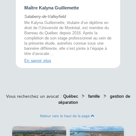
Maître 
Maître Kalyna Guillemette
Montréal
Salaberry-de-Valleyfield
À l’écout
menté
Me Kalyna Guillemette, titulaire d’un diplôme en
25 ans, 
rtise
droit de l’Université de Montréal, est membre du
avec la 
rce au
Barreau du Québec depuis 2016. Après la
divorce 
cat CRIA,
complétion de son stage professionnel au sein de
prend le 
t,
la présente étude, autrefois connue sous une
pour vou
s
bannière différente, elle s’est jointe à l’équipe à
juridiq ...
titre d’avocate ...
En savoi
En savoir plus
Vous recherchez un avocat :
Québec
>
famille
>
gestion de
séparation
Retour vers le haut de la page