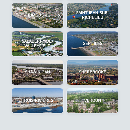
SAINT-JEAN-SUR-
RIMOUSKI
RICHELIEU
SALABERRY-DE-
SEPT-ÎLES
VALLEYFIELD
SHAWINIGAN
SHERBROOKE
TROIS-RIVIÈRES
VERDUN