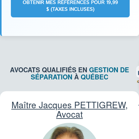
AVOCATS QUALIFIÉS EN
GESTION DE
SÉPARATION
À
QUÉBEC
F
Maître Jacques
PETTIGREW
,
Avocat
IMM
CO