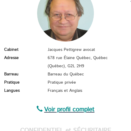
IMMI
Cabinet
Jacques Pettigrew avocat
Adresse
678 rue Élaine Québec, Québec
(Québec),
G2L 2H9
Barreau
Barreau du Québec
Pratique
Pratique privée
Langues
Français et Anglais
Voir profil complet
CONFIDENTIEL et SÉCURITAIRE