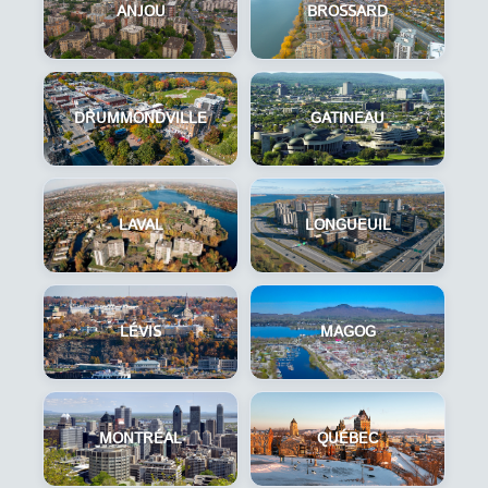
ANJOU
BROSSARD
DRUMMONDVILLE
GATINEAU
LAVAL
LONGUEUIL
LÉVIS
MAGOG
MONTRÉAL
QUÉBEC