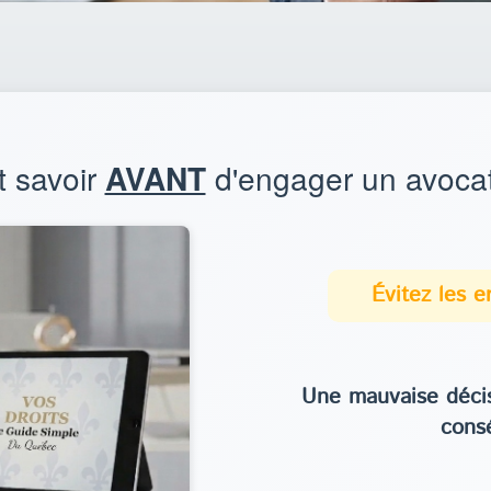
t savoir
AVANT
d'engager un avocat
Évitez les 
Une mauvaise décis
cons