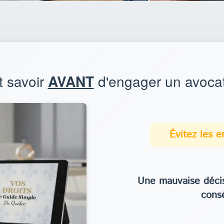
t savoir
AVANT
d'engager un avocat
Évitez les 
Une mauvaise décis
cons