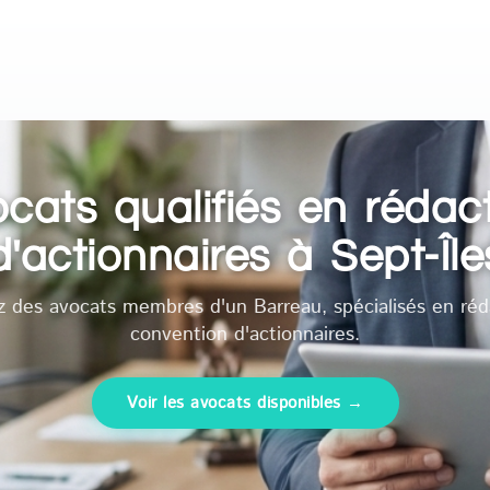
cats qualifiés en rédac
d'actionnaires à Sept-Île
z des avocats membres d'un Barreau, spécialisés en réd
convention d'actionnaires.
Voir les avocats disponibles →