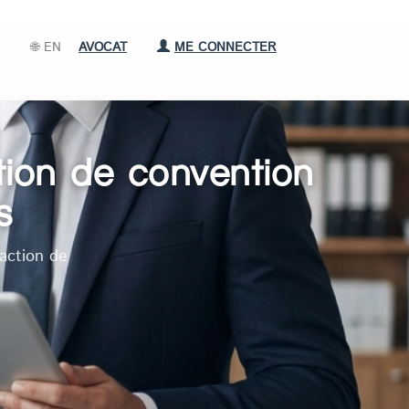
🌐 EN
AVOCAT
ME CONNECTER
tion de convention
s
action de