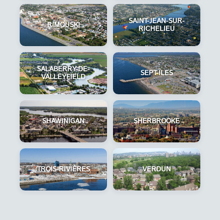
SAINT-JEAN-SUR-
RIMOUSKI
RICHELIEU
SALABERRY-DE-
SEPT-ÎLES
VALLEYFIELD
SHAWINIGAN
SHERBROOKE
TROIS-RIVIÈRES
VERDUN