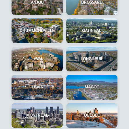
ANJOU
BROSSARD
DRUMMONDVILLE
GATINEAU
LAVAL
LONGUEUIL
LÉVIS
MAGOG
MONTRÉAL
QUÉBEC