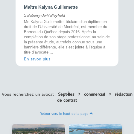
Maître 
Maître Kalyna Guillemette
Montréal
Salaberry-de-Valleyfield
À l’écout
menté
Me Kalyna Guillemette, titulaire d’un diplôme en
25 ans, 
rtise
droit de l’Université de Montréal, est membre du
avec la 
rce au
Barreau du Québec depuis 2016. Après la
divorce 
cat CRIA,
complétion de son stage professionnel au sein de
prend le 
t,
la présente étude, autrefois connue sous une
pour vou
s
bannière différente, elle s’est jointe à l’équipe à
juridiq ...
titre d’avocate ...
En savoi
En savoir plus
Vous recherchez un avocat :
Sept-Îles
>
commercial
>
rédaction
de contrat
Retour vers le haut de la page